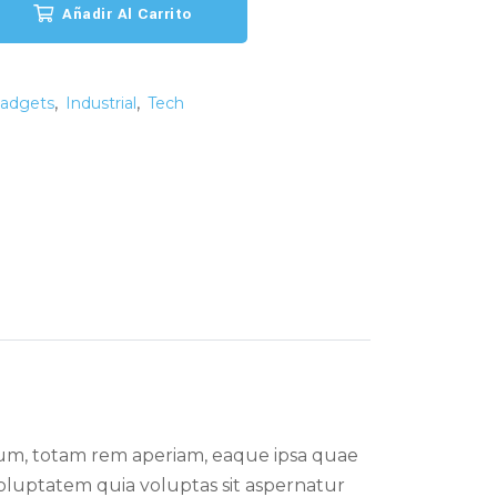
Añadir Al Carrito
,
,
adgets
Industrial
Tech
ium, totam rem aperiam, eaque ipsa quae
 voluptatem quia voluptas sit aspernatur