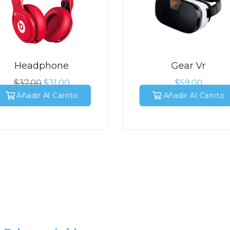
Headphone
Gear Vr
$
37.00
$
31.00
$
59.00
Añadir Al Carrito
Añadir Al Carrito